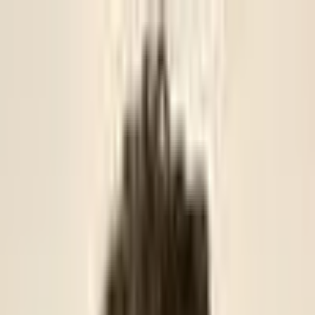
Trikke
ligaen
FOR OSLOFOTBALLEN
VIF