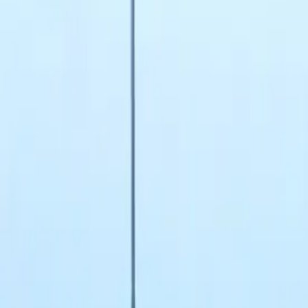
LYN
SKEID