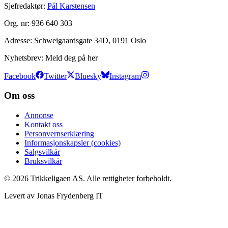
Sjefredaktør:
Pål Karstensen
Org. nr:
936 640 303
Adresse:
Schweigaardsgate 34D, 0191 Oslo
Nyhetsbrev:
Meld deg på her
Facebook
Twitter
Bluesky
Instagram
Om oss
Annonse
Kontakt oss
Personvernserklæring
Informasjonskapsler (cookies)
Salgsvilkår
Bruksvilkår
©
2026
Trikkeligaen AS. Alle rettigheter forbeholdt.
Levert av Jonas Frydenberg IT