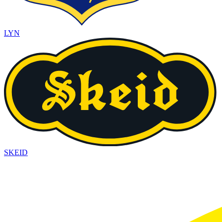
LYN
SKEID