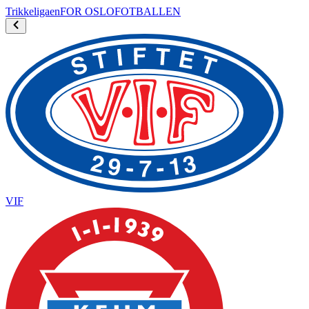
Trikke
ligaen
FOR OSLOFOTBALLEN
VIF