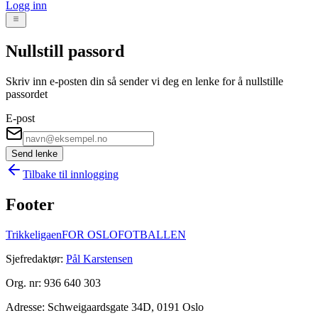
Logg inn
Nullstill passord
Skriv inn e-posten din så sender vi deg en lenke for å nullstille
passordet
E-post
Send lenke
Tilbake til innlogging
Footer
Trikke
ligaen
FOR OSLOFOTBALLEN
Sjefredaktør:
Pål Karstensen
Org. nr:
936 640 303
Adresse:
Schweigaardsgate 34D, 0191 Oslo