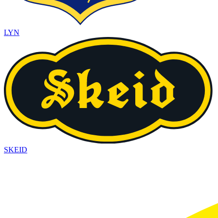
LYN
SKEID