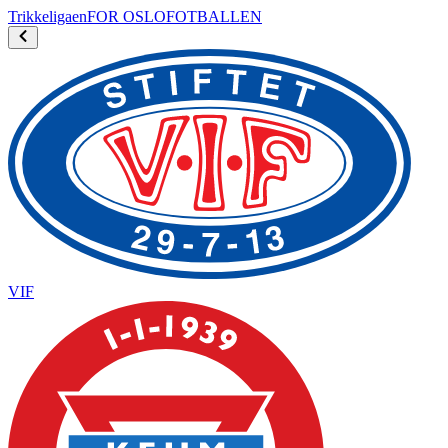
Trikke
ligaen
FOR OSLOFOTBALLEN
VIF