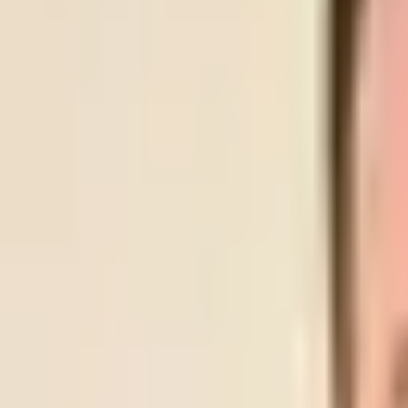
LYN
SKEID