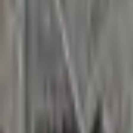
LYN
SKEID