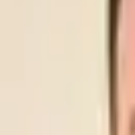
LYN
SKEID