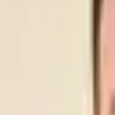
LYN
SKEID