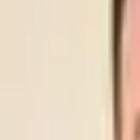
LYN
SKEID