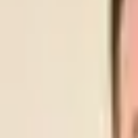
LYN
SKEID