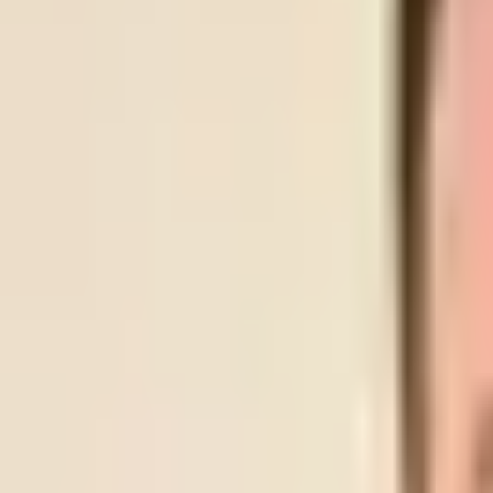
LYN
SKEID