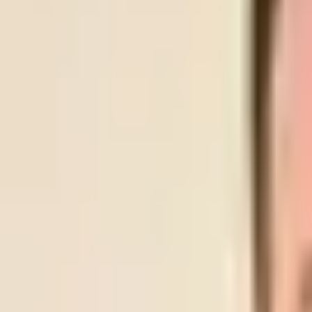
LYN
SKEID